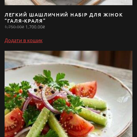
ЛЕГКИЙ ШАШЛИЧНИЙ НАБІР ДЛЯ ЖІНОК
“ГАЛЯ-КРАЛЯ”
Оригінальна
Поточна
1,750.00
₴
1,700.00
₴
ціна:
ціна:
1,750.00₴.
1,700.00₴.
Додати в кошик