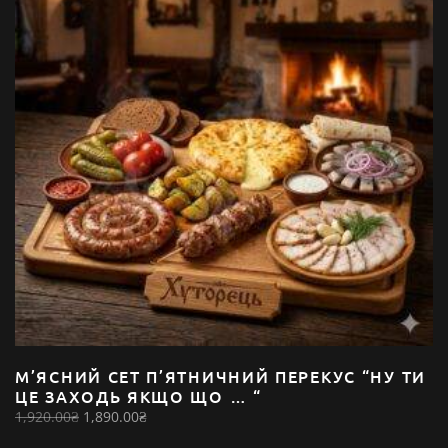
М’ЯСНИЙ СЕТ П’ЯТНИЧНИЙ ПЕРЕКУС “НУ ТИ
ЦЕ ЗАХОДЬ ЯКЩО ЩО … “
Оригінальна
Поточна
1,920.00
₴
1,890.00
₴
ціна:
ціна: