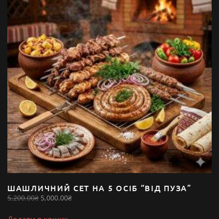
ШАШЛИЧНИЙ СЕТ НА 5 ОСІБ “ВІД ПУЗА”
Оригінальна
Поточна
5,200.00
₴
5,000.00
₴
ціна:
ціна:
5,200.00₴.
5,000.00₴.