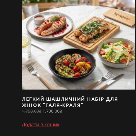
ЛЕГКИЙ ШАШЛИЧНИЙ НАБІР ДЛЯ
ЖІНОК “ГАЛЯ-КРАЛЯ”
Оригінальна
Поточна
1,750.00
₴
1,700.00
₴
ціна:
ціна:
1,750.00₴.
1,700.00₴.
Додати в кошик