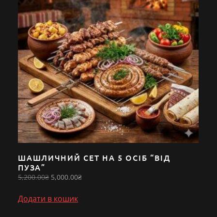
ШАШЛИЧНИЙ СЕТ НА 5 ОСІБ “ВІД
ПУЗА”
Оригінальна
Поточна
5,200.00
₴
5,000.00
₴
ціна:
ціна:
5,200.00₴.
5,000.00₴.
Додати в кошик