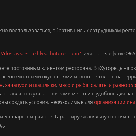
жно воспользоваться, обратившись к сотрудникам ресто
://dostavka-shashlyka.hutorec.com/
или по телефону 0965
те постоянным клиентом ресторана. В «Хуторець на око
я всевозможными вкусностями можно не только на терри
е
,
хачапури и шашлыки
,
мясо и рыба
,
салаты и разнообр
доставляют в указанное вами место и в удобное для вас 
овы создать условия, необходимые для
организации инд
 и Броварском районе. Гарантируем лояльную стоимость
д.