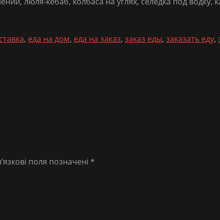
ний, люля-кебаб, колбаса на углях, селедка под водку, к
ставка
,
еда на дом
,
еда на заказ
,
заказ еды
,
заказать еду
,
’язкові поля позначені
*