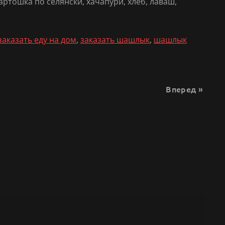
артошка по селянски, хачапури, хлеб, лаваш,
заказать еду на дом
,
заказать шашлык
,
шашлык
Вперед »