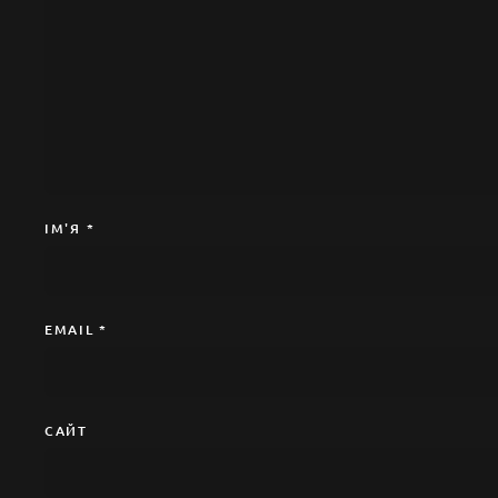
ІМ'Я
*
EMAIL
*
САЙТ