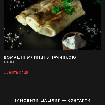
ДОМАШНІ МЛИНЦІ З НАЧИНКОЮ
180.00
₴
Цей
Оберіть опції
товар
має
кілька
варіантів.
Параметри
ЗАМОВИТИ ШАШЛИК — КОНТАКТИ