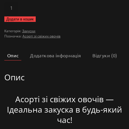
Асорті
зі
Додати в кошик
свіжих
овочів
Категорія:
Закуски
Позначка:
Асорті зі свіжих овочів
кількість
Опис
Додаткова інформація
Відгуки (0)
Опис
Асорті зі свіжих овочів —
Ідеальна закуска в будь-який
час!