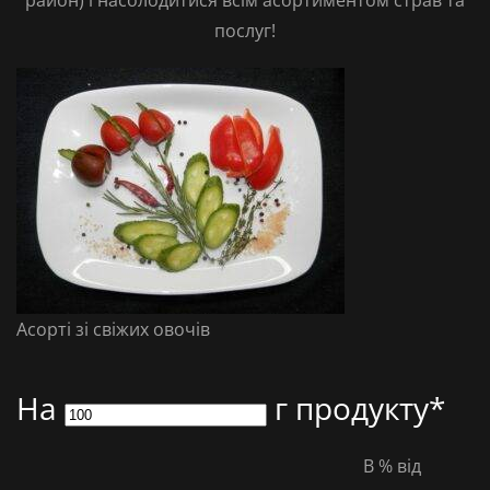
район) і насолодитися всім асортиментом страв та
послуг!
Асорті зі свіжих овочів
На
г продукту*
В % від