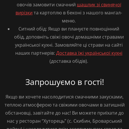
овочів замовити смачний
шашлик зі свинячої
вирізки
та
картоплю в беконі
з нашого мангал-
меню.
Ситний обід:
Якщо ви плануєте повноцінний
обід, доповніть свіжі овочі
домашніми стравами
української кухні
. Замовляйте ці страви на сайті
наших партнерів:
Доставка їжі української кухні
(доставка обідів).
Запрошуємо в гості!
Якщо ви хочете насолодитися смачними закусками,
теплою атмосферою та свіжими овочами в затишній
обстановці, завітайте до нас! Ви можете приїхати до
нас у
ресторан “Хуторець”
(с. Скибин, Броварський