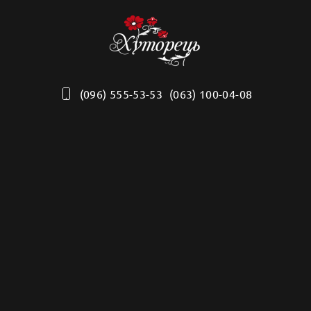
можна
вибрати
на
сторінці
товару
(096) 555-53-53
(063) 100-04-08