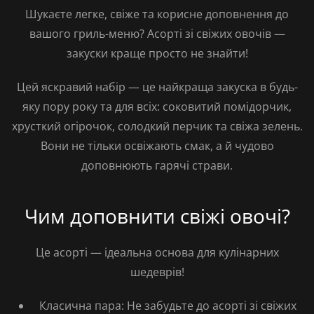
Шукаєте легке, свіже та корисне доповнення до
вашого гриль-меню?
Асорті зі свіжих овочів
—
закуски краще просто не знайти!
Цей яскравий набір — це найкраща закуска в будь-
яку пору року та для всіх: соковитий
помідорчик
,
хрусткий
огірочок
, солодкий
перчик
та свіжа
зелень
.
Вони не тільки освіжають смак, а й чудово
доповнюють гарячі страви.
Чим доповнити свіжі овочі?
Це асорті — ідеальна основа для кулінарних
шедеврів!
Класична пара:
Не забудьте до асорті зі свіжих