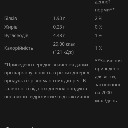
денної
норми**
Білків
1.93 г
2 %
Жирів
0.23 г
0 %
Вуглеводів
4.48 г
1 %
29.00 ккал
Калорійність
1 %
(121 кДж)
**Значення
*Приведено середне значення даних
приведено
про харчову цінність із різних джерел
для дієти,
продукта із різноманітних джерел. В
засновоної
залежності від походження продукта
на 2000
вона може відрізнятися від фактичної.
ккал/день