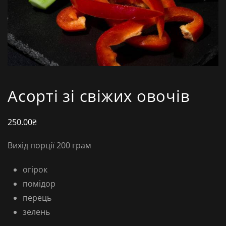
Асорті зі свіжих овочів
250.00
₴
Вихід порції 200 грам
огірок
помідор
перець
зелень