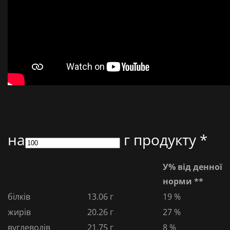
на
г продукту *
У% від денної
норми **
білків
13.06 г
19 %
жирів
20.26 г
27 %
вуглеводів
21.75 г
8 %