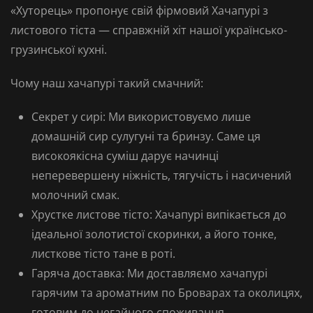
«Хуторець»
пропонує свій фірмовий
Хачапурі з
листового тіста
— справжній хіт нашої українсько-
грузинської кухні.
Чому наш хачапурі такий смачний:
Секрет у сирі:
Ми використовуємо лише
домашній сир сулугуні та бринзу
. Саме ця
високоякісна суміш дарує начинці
неперевершену ніжність, тягучість і насичений
молочний смак.
Хрустке листове тісто:
Хачапурі випікається до
ідеальної золотистої скоринки, а його тонке,
листкове тісто
тане в роті.
Гаряча доставка:
Ми доставляємо хачапурі
гарячим
та ароматним по
Броварах
та околицях,
готовим до негайного споживання.