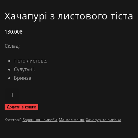
Хачапурі з листового тіста
130.00
₴
Склад:
тісто листове,
Сулугуні,
Бринза.
Хачапурі
з
Додати в кошик
листового
тіста
Категорії:
Борошняні вироби
,
Мангал меню
,
Хачапурі та випічка
кількість