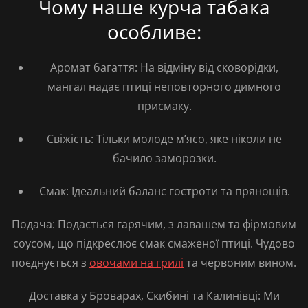
Чому наше курча табака
особливе:
Аромат багаття:
На відміну від сковорідки,
мангал надає птиці неповторного димного
присмаку.
Свіжість:
Тільки молоде м’ясо, яке ніколи не
бачило заморозки.
Смак:
Ідеальний баланс гостроти та прянощів.
Подача:
Подається гарячим, з лавашем та фірмовим
соусом, що підкреслює смак смаженої птиці. Чудово
поєднується з
овочами на грилі
та червоним вином.
Доставка у Броварах, Скибині та Калинівці:
Ми