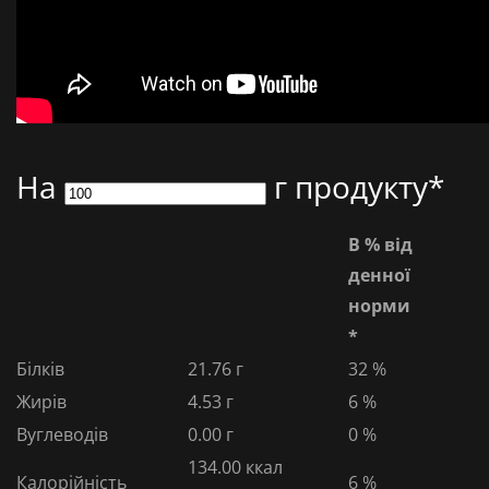
На
г продукту*
В % від
денної
норми
*
Білків
21.76 г
32 %
Жирів
4.53 г
6 %
Вуглеводів
0.00 г
0 %
134.00
ккал
Калорійність
6 %