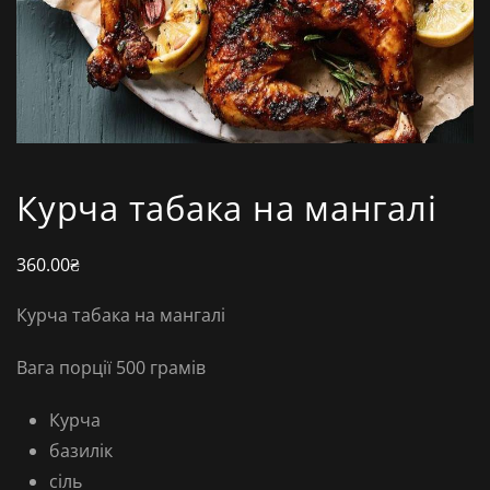
Курча табака на мангалі
360.00
₴
Курча табака на мангалі
Вага порції 500 грамів
Курча
базилік
сіль