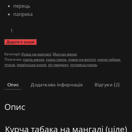
перець
паприка
Курча
табака
Додати в кошик
на
мангалі
Категорії:
Курка на мангалі
,
Мангал меню
Позначок:
гриль-меню
,
курка-гриль
,
курка-на-вугіллі
,
курча-табака
,
кількість
птиця
,
українська-кухня
,
хіт-продажу
,
хуторець-гриль
Опис
Додаткова інформація
Відгуки (2)
Опис
Курча табака на мангалі (ціле)