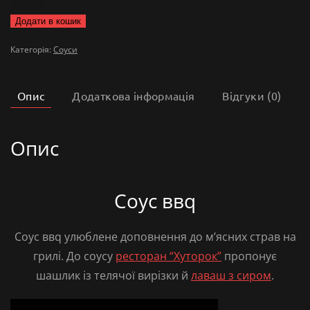
ввq
Додати в кошик
кількість
Категорія:
Соуси
Опис
Додаткова інформація
Відгуки (0)
Опис
Соус ввq
Соус ввq улюблене доповнення до м’ясних страв на
грилі. До соусу
ресторан “Хуторок”
пропонує
шашлик із телячої вирізки й
лаваш з сиром
.