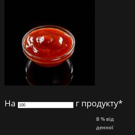
На
г продукту*
В % від
денної