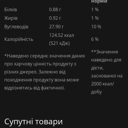
норми
Білків
0.88 г
1 %
Жирів
0.92 г
1 %
Вуглеводів
27.90 г
10 %
124.52
ккал
Калорійність
6 %
(521 кДж)
**Значення
*Наведено середнє значення даних
наведено для
про харчову цінність продукту з
дієти,
різних джерел. Залежно від
заснованої на
походження продукту вона може
2000 ккал/
відрізнятись від фактичної.
добу
Супутні товари