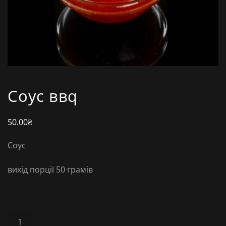
Соус ввq
50.00
₴
Соус
вихід порції 50 грамів
Соус