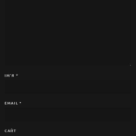
ІМ'Я
*
EMAIL
*
САЙТ