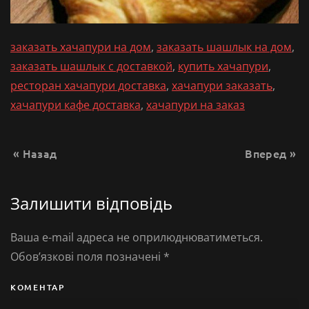
заказать хачапури на дом
,
заказать шашлык на дом
,
заказать шашлык с доставкой
,
купить хачапури
,
ресторан хачапури доставка
,
хачапури заказать
,
хачапури кафе доставка
,
хачапури на заказ
« Назад
Вперед »
Залишити відповідь
Ваша e-mail адреса не оприлюднюватиметься.
Обов’язкові поля позначені
*
КОМЕНТАР