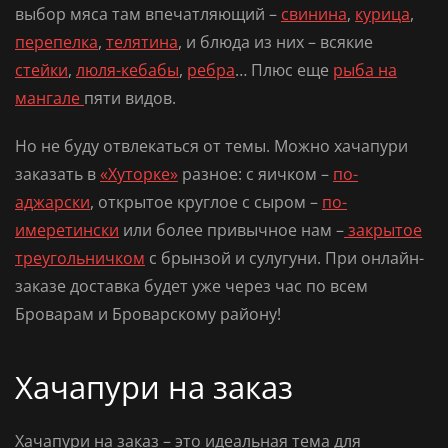
выбор мяса там впечатляющий –
свинина
,
курица
,
перепелка
,
телятина
, и блюда из них – всякие
стейки
,
люля-кебабы
,
ребра
… Плюс еще
рыба на
мангале
пяти видов.
Но не буду отвлекаться от темы. Можно
хачапури
заказать
в
«Хуторке»
разное: с яичком –
по-
аджарски
, открытое круглое с сыром –
по-
имеретински
или более привычное нам –
закрытое
треугольничком
с брынзой и сулугуни. При онлайн-
заказе доставка будет уже через час по всем
Броварам и Броварскому району!
Хачапури на заказ
Хачапури на заказ
– это идеальная тема для